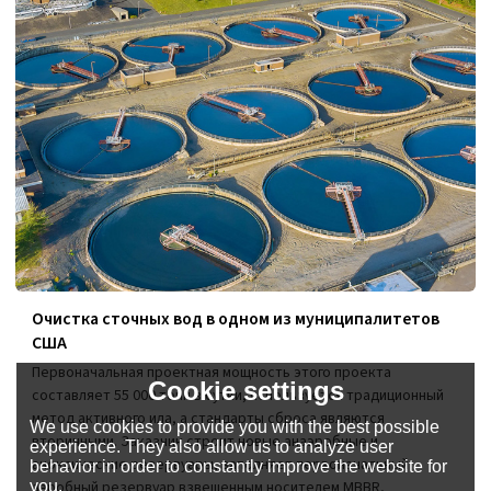
Очистка сточных вод в одном из муниципалитетов
США
Первоначальная проектная мощность этого проекта
Cookie settings
составляет 55 000 тонн в сутки, используется традиционный
метод активного ила, а стандарты сброса являются
We use cookies to provide you with the best possible
вторичными. Заказчик строит новые анаэробные и
experience. They also allow us to analyze user
аноксические резервуары, заполняет первоначальный
behavior in order to constantly improve the website for
you.
аэробный резервуар взвешенным носителем MBBR,