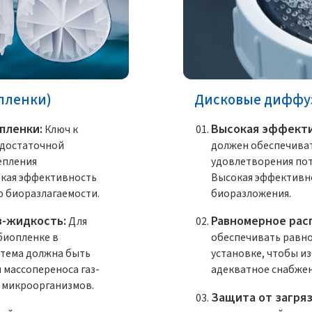
пленки)
Дисковые диффу
пленки:
Высокая эффекти
Ключ к
 достаточной
должен обеспечиват
епления
удовлетворения пот
окая эффективность
Высокая эффективн
 биоразлагаемости.
биоразложения.
з-жидкость:
Равномерное рас
Для
биопленке в
обеспечивать равно
стема должна быть
установке, чтобы и
 массопереноса газ-
адекватное снабжен
 микроорганизмов.
Защита от загряз