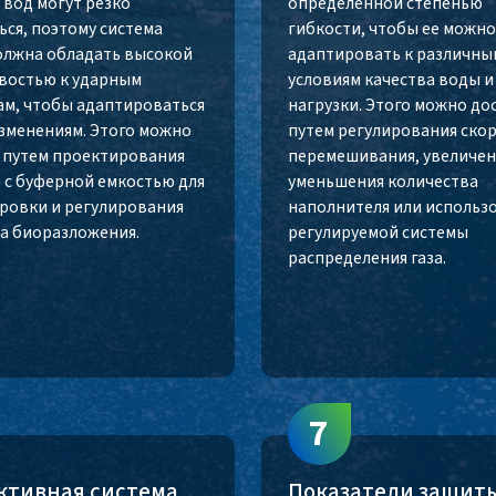
 вод могут резко
определенной степенью
ься, поэтому система
гибкости, чтобы ее можн
лжна обладать высокой
адаптировать к различны
востью к ударным
условиям качества воды и
ам, чтобы адаптироваться
нагрузки. Этого можно до
изменениям. Этого можно
путем регулирования ско
 путем проектирования
перемешивания, увеличен
 с буферной емкостью для
уменьшения количества
ровки и регулирования
наполнителя или использ
а биоразложения.
регулируемой системы
распределения газа.
7
тивная система
Показатели защиты