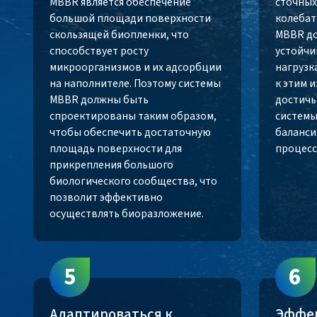
MBBR является обеспечение
сточных
большой площади поверхности
колебат
скользящей биопленки, что
MBBR до
способствует росту
устойчи
микроорганизмов и их адсорбции
нагрузк
на наполнителе. Поэтому системы
к этим 
MBBR должны быть
достичь
спроектированы таким образом,
системы
чтобы обеспечить достаточную
баланси
площадь поверхности для
процесс
прикрепления большого
биологического сообщества, что
позволит эффективно
осуществлять биоразложение.
5
6
Адаптироваться к
Эффек