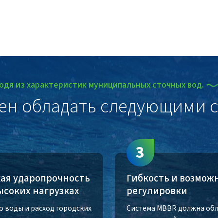
одя из характеристик муниципальных сточных вод.
ен обладать следующими с
3
ая ударопрочность
Гибкость и возмож
ысоких нагрузках
регулировки
о воды и расход городских
Система MBBR должна об