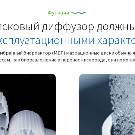
Функции
исковый диффузор должны
ксплуатационными характ
мембранный биореактор (МБР) и аэрационные диски обычно
ссам, как биоразложение и перенос кислорода, они помог