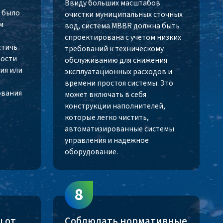
Ввиду больших масштабов
о было
очистки муниципальных сточных
м
вод, система MBBR должна быть
спроектирована с учетом низких
стичь
требований к техническому
рости
обслуживанию для снижения
ия или
эксплуатационных расходов и
времени простоя системы. Это
ования
может включать в себя
конструкции наполнителей,
которые легко чистить,
автоматизированные системы
управления и надежное
оборудование.
8
 от
Соблюдать нормативные