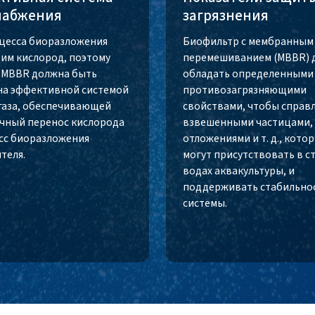
набжения
загрязнения
цесса биоразложения
Биофильтр с мембранным
им кислород, поэтому
перемешиванием (MBBR) 
 MBBR должна быть
обладать определенными
а эффективной системой
противозагрязняющими
газа, обеспечивающей
свойствами, чтобы справл
чный перенос кислорода
взвешенными частицами,
сс биоразложения
отложениями и т. д., кото
теля.
могут присутствовать в с
водах аквакультуры, и
поддерживать стабильно
системы.