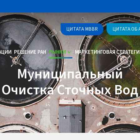
ЦИТАТА MBBR
ЦИТАТА ОБ
АЦИИ
РЕШЕНИЕ РАН
РЫНКИ
МАРКЕТИНГОВАЯ СТРАТЕГИ
Муниципальный
Очистка Сточных Вод